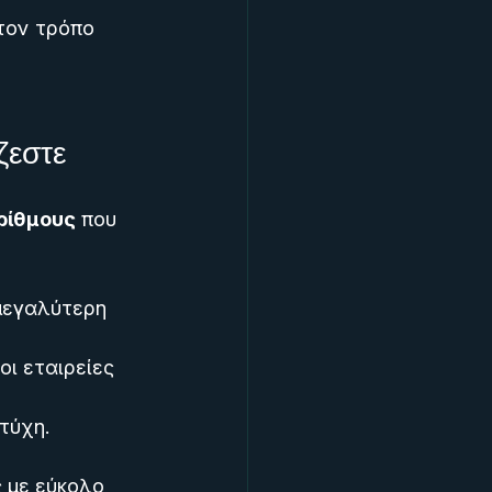
τον τρόπο 
άζεστε
ρίθμους
 που 
 μεγαλύτερη 
ι εταιρείες 
 τύχη.
ς
 με εύκολο 