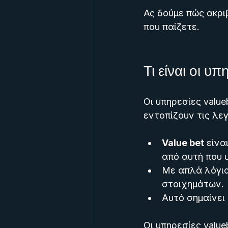
Ας δούμε πώς ακρι
που παίζετε.
Τι είναι οι υπ
Οι υπηρεσίες value
εντοπίζουν τις λε
Value bet
 είνα
από αυτή που 
Με απλά λόγια
στοιχημάτων.
Αυτό σημαίνει 
Οι υπηρεσίες value