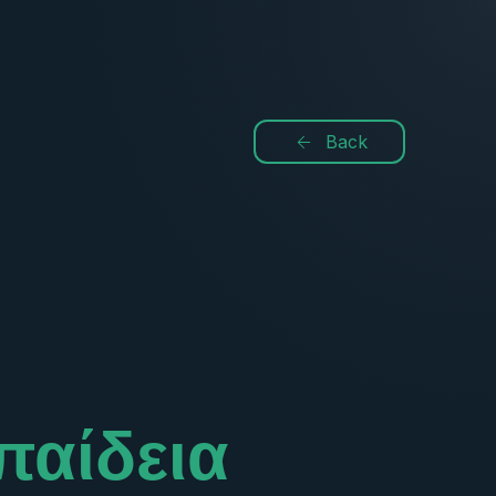
Back
παίδεια