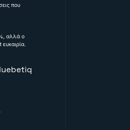
εις που 
%, αλλά ο 
 ευκαιρία.
luebetiq
.