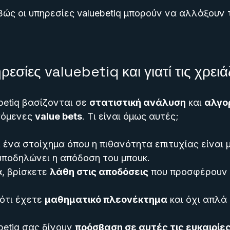
βώς οι υπηρεσίες valuebetiq μπορούν να αλλάξουν 
ηρεσίες valuebetiq και γιατί τις χρει
betiq βασίζονται σε 
στατιστική ανάλυση
 και 
αλγο
γόμενες 
value bets
. Τι είναι όμως αυτές;
ι ένα στοίχημα όπου η πιθανότητα επιτυχίας είναι
υποδηλώνει η απόδοση του μπουκ.
, βρίσκετε 
λάθη στις αποδόσεις
 που προσφέρουν ο
ότι έχετε 
μαθηματικό πλεονέκτημα
 και όχι απλά
betiq σας δίνουν 
πρόσβαση σε αυτές τις ευκαιρίε