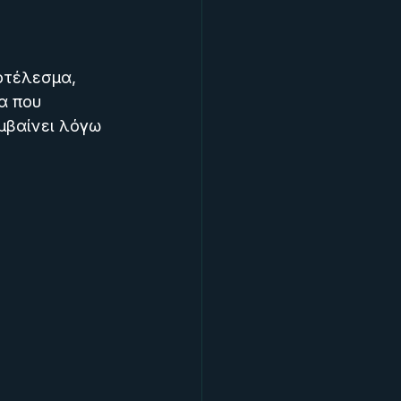
οτέλεσμα, 
α που 
μβαίνει λόγω 