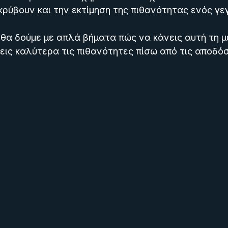
κρύβουν και την εκτίμηση της πιθανότητας ενός γε
 θα δούμε με απλά βήματα πώς να κάνεις αυτή τη μ
ις καλύτερα τις πιθανότητες πίσω από τις αποδόσ