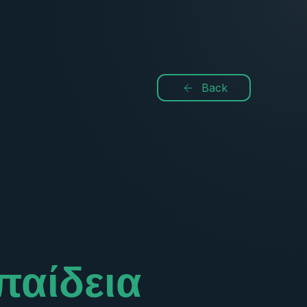
Back
παίδεια