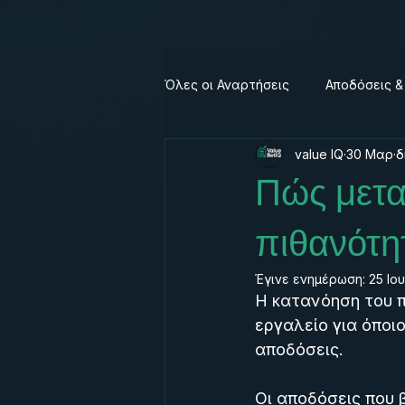
Όλες οι Αναρτήσεις
Αποδόσεις &
value IQ
30 Μαρ
δ
Στρατηγικές για Νέους Παίκτες
Πώς μετα
πιθανότη
Έγινε ενημέρωση:
25 Ιο
Η κατανόηση του π
εργαλείο για όποι
αποδόσεις. 
Οι αποδόσεις που 