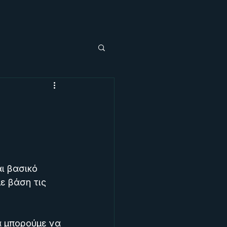
ι βασικό 
ε βάση τις 
 μπορούμε να 