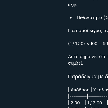
εξής:
Πιθανότητα (%)
Για παράδειγμα, αν
(1 / 1.50) × 100 = 
Αυτό σημαίνει ότι
συμβεί.
Παράδειγμα με δ
| Απόδοση | Υπολο
|---------|----------
| 2.00    | 1 / 2.00    |