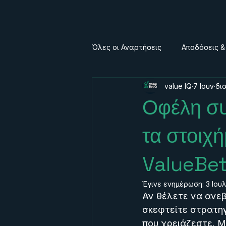
Όλες οι Αναρτήσεις
Αποδόσεις &
value IQ
7 Ιουν
δι
Στρατηγικές για Νέους Παίκτες
Οφέλη συ
τα στοιχ
ValueBet
Έγινε ενημέρωση:
3 Ιου
Αν θέλετε να ανεβ
σκεφτείτε στρατηγ
που χρειάζεστε. Μ