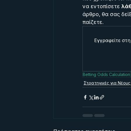
να εντοπίσετε 
λάθ
άρθρο, θα σας δεί
παίζετε.
Εγγραφείτε στη 
Betting Odds Calculation
Στρατηγικές για Νέους