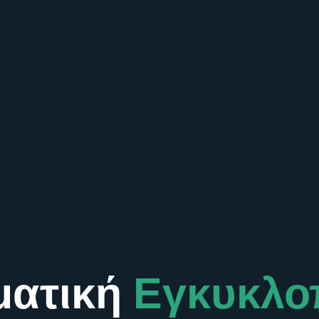
ματική
Εγκυκλο