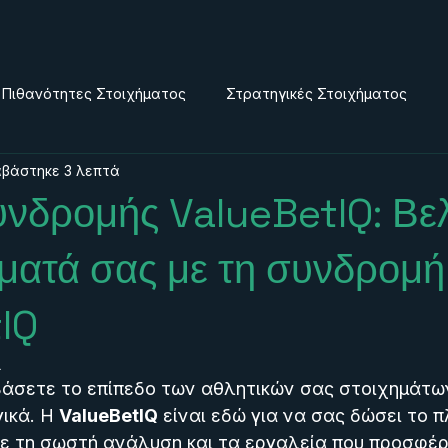
 Πιθανότητες Στοιχήματος
Στρατηγικές Στοιχήματος
αβάστηκε 3 λεπτά
Sports Analytics Insights
νδρομής ValueBetIQ: Βε
ήματά σας με τη συνδρομή
IQ
λ
άσετε το επίπεδο των αθλητικών σας στοιχημάτων
ικά. Η 
ValueBetIQ
 είναι εδώ για να σας δώσει το 
ε τη σωστή ανάλυση και τα εργαλεία που προσφέρε