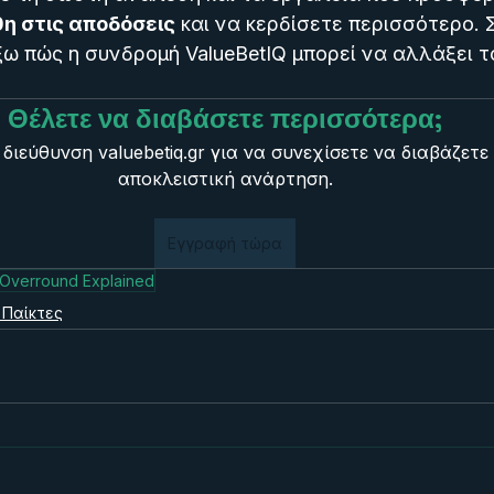
η στις αποδόσεις
 και να κερδίσετε περισσότερο. 
ξω πώς η συνδρομή ValueBetIQ μπορεί να αλλάξει τ
Θέλετε να διαβάσετε περισσότερα;
διεύθυνση valuebetiq.gr για να συνεχίσετε να διαβάζετε
αποκλειστική ανάρτηση.
Εγγραφή τώρα
Overround Explained
 Παίκτες